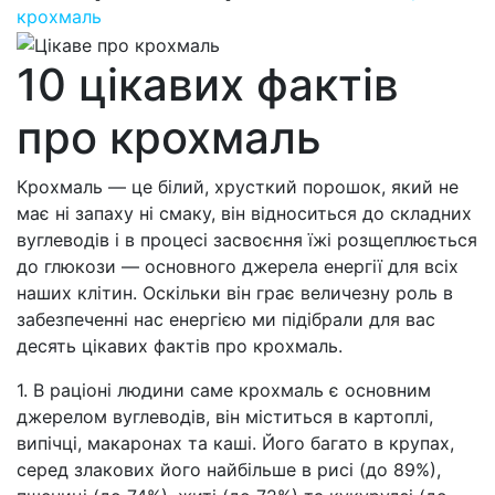
крохмаль
10 цікавих фактів
про крохмаль
Крохмаль — це білий, хрусткий порошок, який не
має ні запаху ні смаку, він відноситься до складних
вуглеводів і в процесі засвоєння їжі розщеплюється
до глюкози — основного джерела енергії для всіх
наших клітин. Оскільки він грає величезну роль в
забезпеченні нас енергією ми підібрали для вас
десять цікавих фактів про крохмаль.
1. В раціоні людини саме крохмаль є основним
джерелом вуглеводів, він міститься в картоплі,
випічці, макаронах та каші. Його багато в крупах,
серед злакових його найбільше в рисі (до 89%),