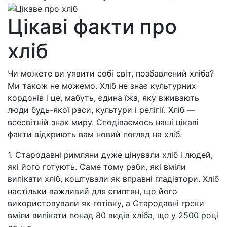
Цікаві факти про
хліб
Чи можете ви уявити собі світ, позбавлений хліба?
Ми також не можемо. Хліб не знає культурних
кордонів і це, мабуть, єдина їжа, яку вживають
люди будь-якої раси, культури і релігії. Хліб —
всесвітній знак миру. Сподіваємось наші цікаві
факти відкриють вам новий погляд на хліб.
1. Стародавні римляни дуже цінували хліб і людей,
які його готують. Саме тому раби, які вміли
випікати хліб, коштували як вправні гладіатори. Хліб
настільки важливий для єгиптян, що його
використовували як готівку, а Стародавні греки
вміли випікати понад 80 видів хліба, ще у 2500 році